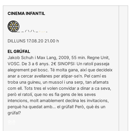
CINEMA INFANTIL
DILLUNS 17.08.20 21.00 h
EL GRÚFAL
Jakob Schuh i Max Lang, 2009, 55 min. Regne Unit,
VOSC. De 3 a 6 anys. 2€ SINOPSI: Un ratolí passeja
alegrement pel bosc. Té molta gana, així que decideix
anar a cercar avellanes per atipar-se’n. Pel camí es
troba una guineu, un mussol i una serp, tan afamats
com ell. Tots tres el volen convidar a dinar a ca seva,
però el ratolí, que no es fia gens de les seves
intencions, molt amablement declina les invitacions,
perquè ha quedat amb… el grúfal! Però, què és un
grúfal?