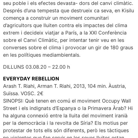
seu poble i els efectes devasta- dors del canvi climàtic.
Després d’una tempesta que destrueix ca seva, en Kisilu
comença a construir un moviment comunitari
d’agricultors que lluiten contra els impactes del clima
extrem i decideix viatjar a París, a la XXI Conferència
sobre el Canvi Climàtic, per intentar tenir veu en les
converses sobre el clima i provocar un gir de 180 graus
en les polítiques mediambientals.
DILLUNS 03.08.20 – 22.00 h
EVERYDAY REBELLION
Arash T. Riahi, Arman T. Riahi, 2013, 104 min. Àustria,
Suïssa. VOSC. 2€
SINOPSI: Què tenen en comú el moviment Occupy Wall
Street i els indignats d’Espanya o la Primavera Àrab? Hi
ha alguna connexió entre la lluita del moviment iranià
per la democràcia i la revolta de Síria? Els motius per
protestar de tots ells són diferents, però les tàctiques
no violentes que fan servir en les seves lluites estan