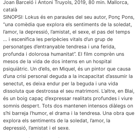
Joan Barceló i Antoni Truyols, 2019, 80 min. Mallorca,
català
SINOPSI: Lokus és en paraules del seu autor, Ponç Pons,
“una comèdia que explora els sentiments de la soledat,
l’amor, la depressió, l’amistat, el sexe, el pas del temps
… i escenifica les peripècies vitals d’un grup de
personatges d’entranyable tendresa i una ferida,
profunda i dolorosa humanitat”. El film comprèn uns
mesos de la vida de dos interns en un hospital
psiquiàtric. Un d’ells, en Miquel, és un pintor que causa
d’una crisi personal deguda a la incapacitat d’assumir la
senectut, es deixa endur per la beguda i una vida
dissoluta que destrossa el seu matrimoni. L’altre, en Blai,
és un boig capaç d’expressar realitats profundes i viure
somnis despert. Tots dos mantenen intensos diàlegs on
s’hi barreja l’humor, el drama i la tendresa. Una obra que
explora els sentiments de la soledat, l’amor, la
depressió, l’amistat i el sexe.