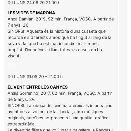
DILLUNS 24.08.20 21.00 h
LES VIDES DE MARONA
Anca Damian, 2019, 92 min. França, VOSC. A partir de
7 anys. 2€
SINOPSI: Aquesta és la història d’una cusseta que
recorda els diferents amos que ha tingut al llarg de la
seva vida, que ha estimat incondicional- ment,
omplint d’innocència i llum totes les cases on ha
viscut.
DILLUNS 31.08.20 – 21.00 h
EL VENT ENTRE LES CANYES
Anaïs Sorrenino, 2017, 62 min. França, VOSC. A partir
de 5 anys. 2€
SINOPSI: La xibeca del cinema ofereix als infants cinc
aventures al voltant de la llibertat, amb músiques
originals, heroïnes sorprenents i una qualitat gràfica
extraordinària.
La divertida filleta que vol jugar a cavallers, a Randes i