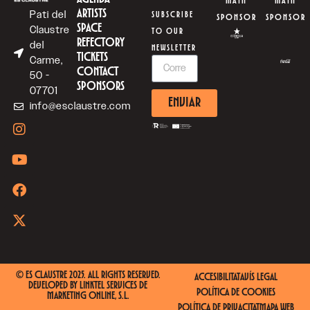
MAIN
MAIN
ARTISTS
Pati del
SUBSCRIBE
SPONSOR
SPONSOR
SPACE
Claustre
TO OUR
REFECTORY
del
NEWSLETTER
TICKETS
Carme,
CONTACT
50 -
SPONSORS
07701
ENVIAR
info@esclaustre.com
© ES CLAUSTRE 2025. ALL RIGHTS RESERVED.
ACCESIBILITAT
AVÍS LEGAL
DEVELOPED BY
LINKTEL SERVICES DE
POLÍTICA DE COOKIES
MARKETING ONLINE, S.L.
POLÍTICA DE PRIVACITAT
MAPA WEB