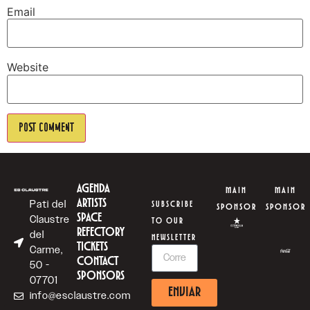
Email
Website
AGENDA
MAIN
MAIN
ARTISTS
Pati del
SUBSCRIBE
SPONSOR
SPONSOR
SPACE
Claustre
TO OUR
REFECTORY
del
NEWSLETTER
TICKETS
Carme,
CONTACT
50 -
SPONSORS
07701
ENVIAR
info@esclaustre.com