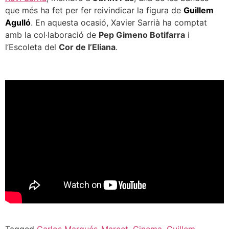
que més ha fet per fer reivindicar la figura de
Guillem
Agulló
. En aquesta ocasió, Xavier Sarrià ha comptat
amb la col·laboració de
Pep Gimeno Botifarra
i
l’Escoleta del
Cor de l’Eliana
.
Tagged
Carlos Marqués-Marcet
,
Cinema
,
Guillem