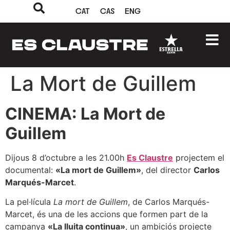
CAT
CAS
ENG
La Mort de Guillem
CINEMA: La Mort de
Guillem
Dijous 8 d’octubre a les 21.00h
Es Claustre
projectem el
documental:
«La mort de Guillem»
, del director
Carlos
Marqués-Marcet
.
La pel·lícula
La mort de Guillem
, de Carlos Marqués-
Marcet, és una de les accions que formen part de la
campanya
«La lluita continua»
, un ambiciós projecte