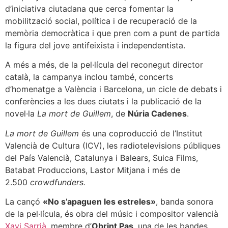
d’iniciativa ciutadana que cerca fomentar la
mobilització social, política i de recuperació de la
memòria democràtica i que pren com a punt de partida
la figura del jove antifeixista i independentista.
A més a més, de la pel·lícula del reconegut director
català, la campanya inclou també, concerts
d’homenatge a València i Barcelona, un cicle de debats i
conferències a les dues ciutats i la publicació de la
novel·la
La mort de Guillem
, de
Núria Cadenes
.
La mort de Guillem
és una coproducció de l’Institut
Valencià de Cultura (ICV), les radiotelevisions públiques
del País Valencià, Catalunya i Balears, Suica Films,
Batabat Produccions, Lastor Mitjana i més de
2.500
crowdfunders.
La cançó
«No s’apaguen les estreles»
, banda sonora
de la pel·lícula, és obra del músic i compositor valencià
Xavi Sarrià
, membre d’
Obrint Pas
, una de les bandes