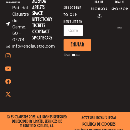
AGENDA
MAIN
MAIN
ARTISTS
Pati del
SUBSCRIBE
SPONSOR
SPONSOR
SPACE
Claustre
TO OUR
REFECTORY
del
NEWSLETTER
TICKETS
Carme,
CONTACT
50 -
SPONSORS
07701
ENVIAR
info@esclaustre.com
© ES CLAUSTRE 2025. ALL RIGHTS RESERVED.
ACCESIBILITAT
AVÍS LEGAL
DEVELOPED BY
LINKTEL SERVICES DE
POLÍTICA DE COOKIES
MARKETING ONLINE, S.L.