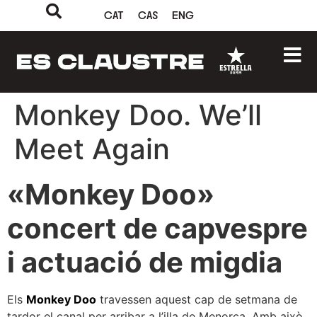
CAT
CAS
ENG
Monkey Doo. We’ll
Meet Again
«Monkey Doo»
concert de capvespre
i actuació de migdia
Els
Monkey Doo
travessen aquest cap de setmana de
tardor el canal per arribar a l’illa de Menorca. Amb això