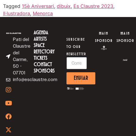
Tagged
15è Aniversari
,
dibuix
,
Es Claustre 2023
,
Il·lustradora
,
Menorca
AGENDA
MAIN
MAIN
ARTISTS
Pati del
SUBSCRIBE
SPONSOR
SPONSOR
SPACE
Claustre
TO OUR
REFECTORY
del
NEWSLETTER
TICKETS
Carme,
CONTACT
50 -
SPONSORS
07701
ENVIAR
info@esclaustre.com