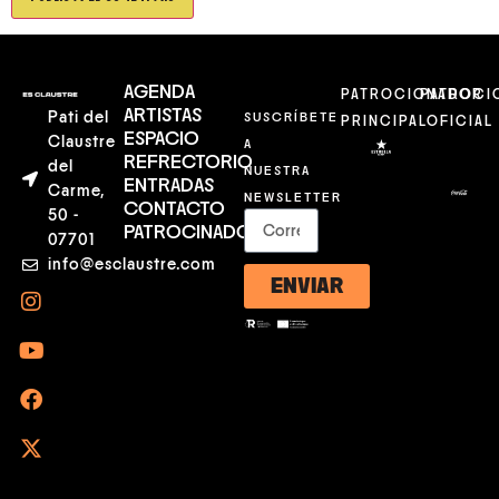
AGENDA
PATROCIONADOR
PATROCI
ARTISTAS
Pati del
SUSCRÍBETE
PRINCIPAL
OFICIAL
ESPACIO
Claustre
A
REFRECTORIO
del
NUESTRA
ENTRADAS
Carme,
NEWSLETTER
CONTACTO
50 -
PATROCINADORES
07701
info@esclaustre.com
ENVIAR