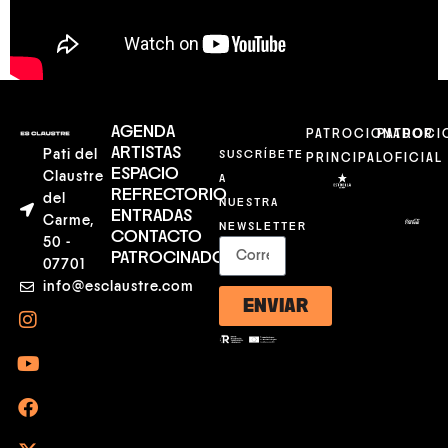
AGENDA
PATROCIONADOR
PATROCI
ARTISTAS
Pati del
SUSCRÍBETE
PRINCIPAL
OFICIAL
ESPACIO
Claustre
A
REFRECTORIO
del
NUESTRA
ENTRADAS
Carme,
NEWSLETTER
CONTACTO
50 -
PATROCINADORES
07701
info@esclaustre.com
ENVIAR