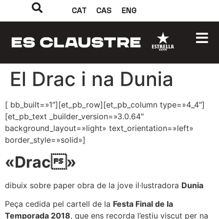
CAT
CAS
ENG
El Drac i na Dunia
[ bb_built=»1″][et_pb_row][et_pb_column type=»4_4″]
[et_pb_text _builder_version=»3.0.64″
background_layout=»light» text_orientation=»left»
border_style=»solid»]
«Drac»
dibuix sobre paper obra de la jove il·lustradora
Dunia
Peça cedida pel cartell de la
Festa Final de la
Temporada 2018
, que ens recorda l’estiu viscut per na