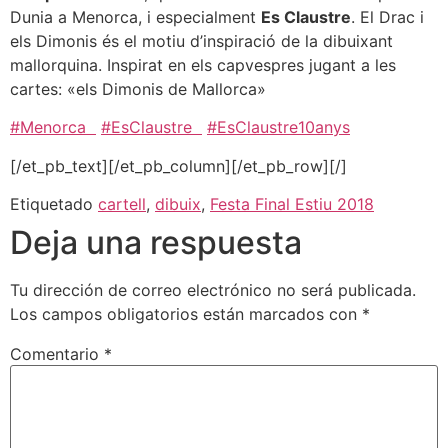
Dunia a Menorca, i especialment
Es Claustre
. El Drac i
els Dimonis és el motiu d’inspiració de la dibuixant
mallorquina. Inspirat en els capvespres jugant a les
cartes: «els Dimonis de Mallorca»
#
Menorca
#
EsClaustre
#
EsClaustre10anys
[/et_pb_text][/et_pb_column][/et_pb_row][/]
Etiquetado
cartell
,
dibuix
,
Festa Final Estiu 2018
Deja una respuesta
Tu dirección de correo electrónico no será publicada.
Los campos obligatorios están marcados con
*
Comentario
*