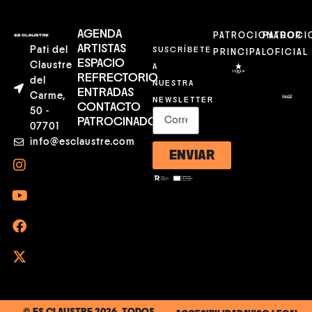
AGENDA
PATROCIONADOR
PATROCI
ARTISTAS
Pati del
SUSCRÍBETE
PRINCIPAL
OFICIAL
ESPACIO
Claustre
A
REFRECTORIO
del
NUESTRA
ENTRADAS
Carme,
NEWSLETTER
CONTACTO
50 -
PATROCINADORES
07701
info@esclaustre.com
ENVIAR
© ES CLAUSTRE 2026. TODOS