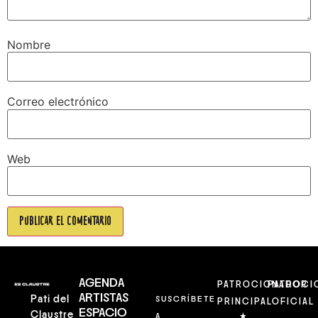
Nombre
Correo electrónico
Web
AGENDA
PATROCIONADOR
PATROCI
ARTISTAS
Pati del
SUSCRÍBETE
PRINCIPAL
OFICIAL
ESPACIO
Claustre
A