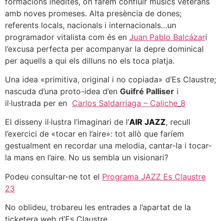
formacions inèdites, on farem confluir músics veterans
amb noves promeses. Alta presència de dones;
referents locals, nacionals i internacionals…un
programador vitalista com és en
Juan Pablo Balcázar
i
l’excusa perfecta per acompanyar la depre dominical
per aquells a qui els dilluns no els toca platja.
Una idea «primitiva, original i no copiada» d’Es Claustre;
nascuda d’una proto-idea d’en
Guifré Palliser
i
il·lustrada per en
Carlos Saldarriaga – Caliche_8
El disseny il·lustra l’imaginari de l’
AIR JAZZ
, recull
l’exercici de «tocar en l’aire»: tot allò que faríem
gestualment en recordar una melodia, cantar-la i tocar-
la mans en l’aire. No us sembla un visionari?
Podeu consultar-ne tot el
Programa JAZZ Es Claustre
23
No oblideu, trobareu les entrades a l’apartat de la
ticketera web d’Es Claustre.