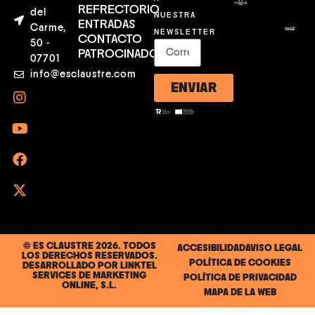
REFRECTORIO
del
NUESTRA
ENTRADAS
Carme,
NEWSLETTER
CONTACTO
50 -
PATROCINADORES
07701
info@esclaustre.com
ENVIAR
© ES CLAUSTRE 2026. TODOS
ACCESIBILIDAD
AVISO LEGAL
LOS DERECHOS RESERVADOS.
POLÍTICA DE COOKIES
DESARROLLADO POR
LINKTEL
SERVICES DE MARKETING
POLÍTICA DE PRIVACIDAD
ONLINE, S.L.
MAPA DE LA WEB