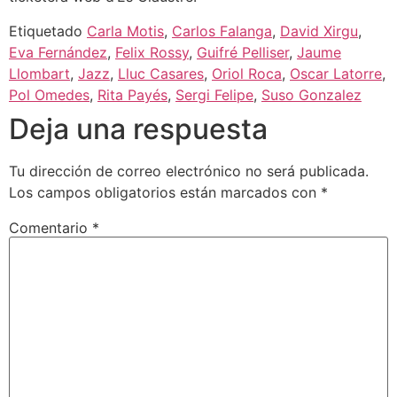
Etiquetado
Carla Motis
,
Carlos Falanga
,
David Xirgu
,
Eva Fernández
,
Felix Rossy
,
Guifré Pelliser
,
Jaume
Llombart
,
Jazz
,
Lluc Casares
,
Oriol Roca
,
Oscar Latorre
,
Pol Omedes
,
Rita Payés
,
Sergi Felipe
,
Suso Gonzalez
Deja una respuesta
Tu dirección de correo electrónico no será publicada.
Los campos obligatorios están marcados con
*
Comentario
*