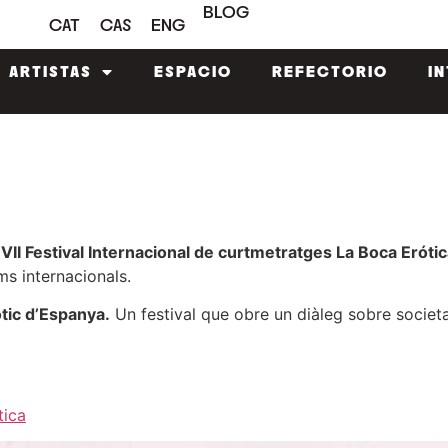
BLOG
CAT
CAS
ENG
ARTISTAS
ESPACIO
REFECTORIO
I
l
VII Festival Internacional de curtmetratges La Boca Erótic
ms internacionals.
òtic d’Espanya.
Un festival que obre un diàleg sobre societat
tica