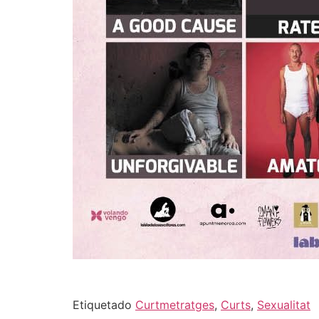
Etiquetado
Curtmetratges
,
Curts
,
Sexualitat