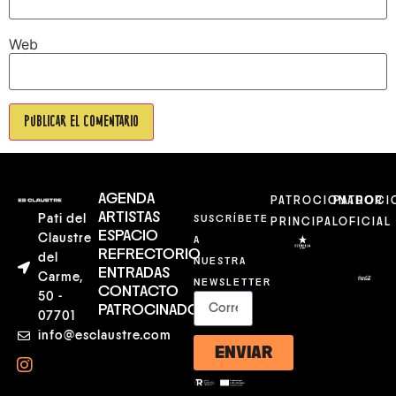
Web
AGENDA
PATROCIONADOR
PATROCI
ARTISTAS
Pati del
SUSCRÍBETE
PRINCIPAL
OFICIAL
ESPACIO
Claustre
A
REFRECTORIO
del
NUESTRA
ENTRADAS
Carme,
NEWSLETTER
CONTACTO
50 -
PATROCINADORES
07701
info@esclaustre.com
ENVIAR