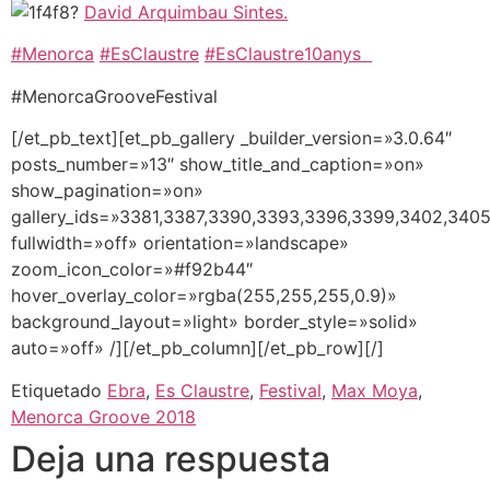
?
David Arquimbau Sintes.
#
Menorca
#
EsClaustre
#
EsClaustre10anys
#MenorcaGrooveFestival
[/et_pb_text][et_pb_gallery _builder_version=»3.0.64″
posts_number=»13″ show_title_and_caption=»on»
show_pagination=»on»
gallery_ids=»3381,3387,3390,3393,3396,3399,3402,3405
fullwidth=»off» orientation=»landscape»
zoom_icon_color=»#f92b44″
hover_overlay_color=»rgba(255,255,255,0.9)»
background_layout=»light» border_style=»solid»
auto=»off» /][/et_pb_column][/et_pb_row][/]
Etiquetado
Ebra
,
Es Claustre
,
Festival
,
Max Moya
,
Menorca Groove 2018
Deja una respuesta