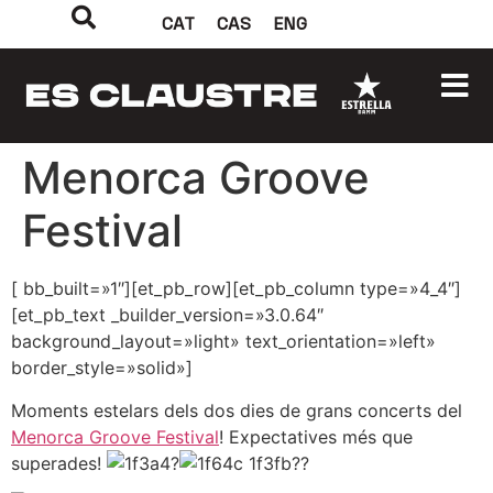
CAT
CAS
ENG
Menorca Groove
Festival
[ bb_built=»1″][et_pb_row][et_pb_column type=»4_4″]
[et_pb_text _builder_version=»3.0.64″
background_layout=»light» text_orientation=»left»
border_style=»solid»]
Moments estelars dels dos dies de grans concerts del
Menorca Groove Festival
! Expectatives més que
superades!
?
??