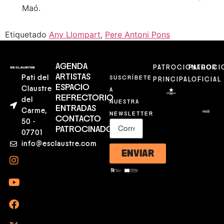
Maó.
Etiquetado
Any Llompart
,
Pere Antoni Pons
AGENDA
PATROCIONADOR
PATROCI
ARTISTAS
Pati del
SUSCRÍBETE
PRINCIPAL
OFICIAL
ESPACIO
Claustre
A
REFRECTORIO
del
NUESTRA
ENTRADAS
Carme,
NEWSLETTER
CONTACTO
50 -
PATROCINADORES
07701
info@esclaustre.com
ENVIAR