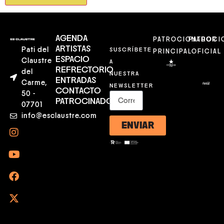
AGENDA
PATROCIONADOR
PATROCI
ARTISTAS
Pati del
SUSCRÍBETE
PRINCIPAL
OFICIAL
ESPACIO
Claustre
A
REFRECTORIO
del
NUESTRA
ENTRADAS
Carme,
NEWSLETTER
CONTACTO
50 -
PATROCINADORES
07701
info@esclaustre.com
ENVIAR