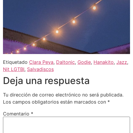
Etiquetado
Clara Peya
,
Daltonic
,
Godie
,
Hanakito
,
Jazz
,
Nit LGTBI
,
Salvadiscos
Deja una respuesta
Tu dirección de correo electrónico no será publicada.
Los campos obligatorios están marcados con
*
Comentario
*