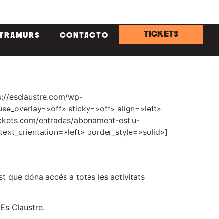
TICKETS
NTRAMURS
CONTACTO
s://esclaustre.com/wp-
e_overlay=»off» sticky=»off» align=»left»
ickets.com/entradas/abonament-estiu-
text_orientation=»left» border_style=»solid»]
t que dóna accés a totes les activitats
 Es Claustre.