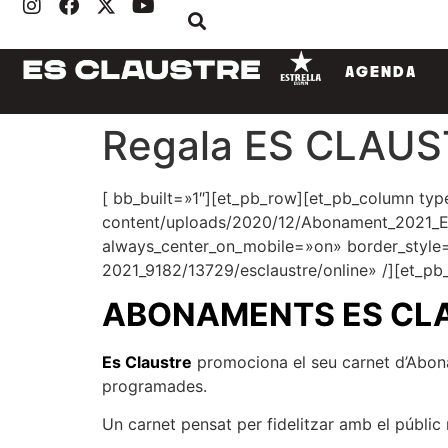
AGENDA
Regala ES CLAU
[ bb_built=»1″][et_pb_row][et_pb_column typ
content/uploads/2020/12/Abonament_2021_EST
always_center_on_mobile=»on» border_style=»
2021_9182/13729/esclaustre/online» /][et_pb_
ABONAMENTS ES CLA
Es Claustre
promociona el seu carnet d’Abonam
programades.
Un carnet pensat per fidelitzar amb el públic 