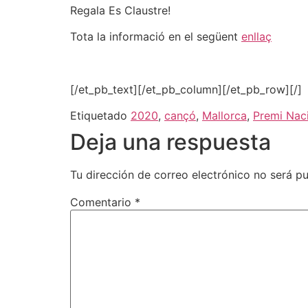
Regala Es Claustre!
Tota la informació en el següent
enllaç
[/et_pb_text][/et_pb_column][/et_pb_row][/]
Etiquetado
2020
,
cançó
,
Mallorca
,
Premi Naci
Deja una respuesta
Tu dirección de correo electrónico no será pu
Comentario
*