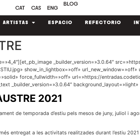
BLOG
CAT
CAS
ENG
ARTISTAS
ESPACIO
REFECTORIO
I
STRE
e=»4_4″][et_pb_image _builder_version=»3.0.64″ src=»http
IU.jpg» show_in_lightbox=»off» url_new_window=»off» us
solid» force_fullwidth=»off» url=»https://entradas.codet
text _builder_version=»3.0.64″ background_layout=»light» 
USTRE 2021
ent de temporada d’estiu pels mesos de juny, juliol i agos
més entregat a les activitats realitzades durant l’estiu 2021