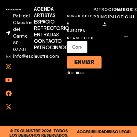
AGENDA
PATROCIONADOR
PATROCI
ARTISTAS
Pati del
SUSCRÍBETE
PRINCIPAL
OFICIAL
ESPACIO
Claustre
A
REFRECTORIO
del
NUESTRA
ENTRADAS
Carme,
NEWSLETTER
CONTACTO
50 -
PATROCINADORES
07701
info@esclaustre.com
ENVIAR
© ES CLAUSTRE 2026. TODOS
ACCESIBILIDAD
AVISO LEGAL
LOS DERECHOS RESERVADOS.