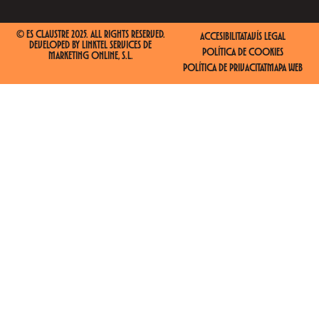
© ES CLAUSTRE 2025. ALL RIGHTS RESERVED.
ACCESIBILITAT
AVÍS LEGAL
DEVELOPED BY
LINKTEL SERVICES DE
POLÍTICA DE COOKIES
MARKETING ONLINE, S.L.
POLÍTICA DE PRIVACITAT
MAPA WEB