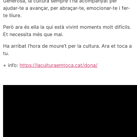
Generosa, la cultura sempre t’ha acompanyat per
ajudar-te a avançar, per abraçar-te, emocionar-te i fer-
te lliure.
Però ara és ella la qui està vivint moments molt difícils.
Et necessita més que mai.
Ha arribat l’hora de moure’t per la cultura. Ara et toca a
tu.
+ info:
https://laculturaemtoca.cat/dona/