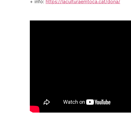
+ info:
https://laculturaemtoca.cat/dona/