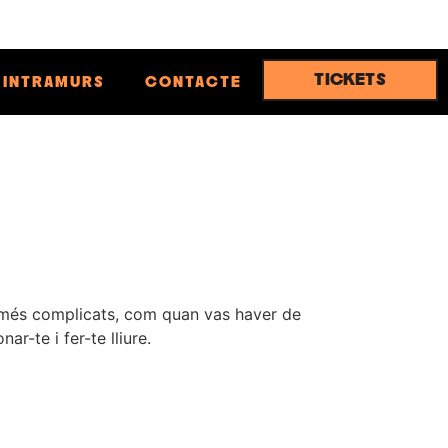
TICKETS
INTRAMURS
CONTACTE
ls més complicats, com quan vas haver de
r-te i fer-te lliure.