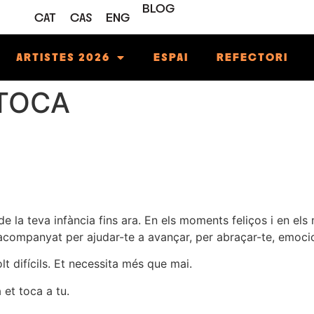
BLOG
CAT
CAS
ENG
ARTISTES 2026
ESPAI
REFECTORI
 TOCA
 de la teva infància fins ara. En els moments feliços i en e
acompanyat per ajudar-te a avançar, per abraçar-te, emociona
lt difícils. Et necessita més que mai.
 et toca a tu.