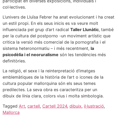
participat en diverses exposicions, individuals i
col·lectives.
L’univers de Lluïsa Febrer ha anat evolucionant i ha creat
un estil propi. En els seus inicis es va veure molt
influenciada pel grup d’art radical
Taller Llunàtic
, també
per la cultura del postporno -un moviment artístic que
critica la versió més comercial de la pornografia i el
sistema heteronormatiu – i més recentment,
la
psicodèlia i el neoruralisme
són les tendències més
definitòries.
La religió, el sexe i la reinterpretació d’imatges
emblemàtiques de la història de l’art o icones de la
cultura popular mallorquina són els seus temes
predilectes. La seva obra es caracteritza per un
dibuix de línia clara, colors vius i molta simbologia.
Tagged
Art
,
cartell
,
Cartell 2024
,
dibuix
,
il·lustració
,
Mallorca