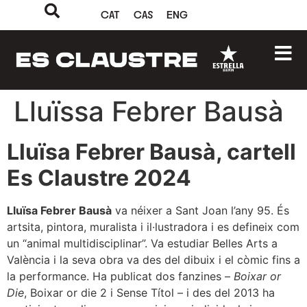
CAT
CAS
ENG
Lluïssa Febrer Bausà
Lluïsa Febrer Bausà, cartell
Es Claustre 2024
Lluïsa Febrer Bausà
va néixer a Sant Joan l’any 95. És
artsita, pintora, muralista i il·lustradora i es defineix com
un “animal multidisciplinar”. Va estudiar Belles Arts a
València i la seva obra va des del dibuix i el còmic fins a
la performance. Ha publicat dos fanzines –
Boixar or
Die
, Boixar or die 2 i Sense Títol – i des del 2013 ha