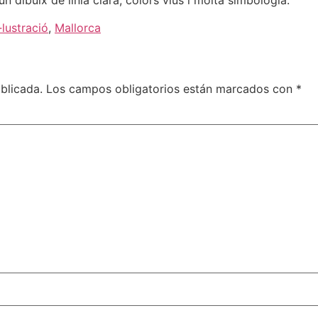
n dibuix de línia clara, colors vius i molta simbologia.
l·lustració
,
Mallorca
blicada.
Los campos obligatorios están marcados con
*