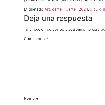
predilectes. La seva obra es caracteritza per u
Etiquetado
Art
,
cartell
,
Cartell 2024
,
dibuix
,
i
Deja una respuesta
Tu dirección de correo electrónico no será pu
Comentario
*
Nombre