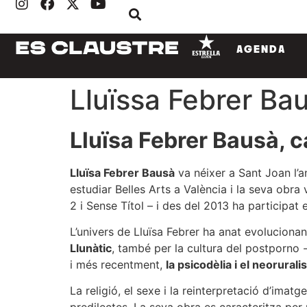
AGENDA
Lluïssa Febrer Ba
Lluïsa Febrer Bausà, c
Lluïsa Febrer Bausà
va néixer a Sant Joan l’an
estudiar Belles Arts a València i la seva obra
2 i Sense Títol – i des del 2013 ha participat e
L’univers de Lluïsa Febrer ha anat evolucionant
Llunàtic
, també per la cultura del postporno 
i més recentment,
la psicodèlia i el neorural
La religió, el sexe i la reinterpretació d’ima