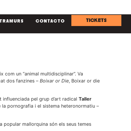
TICKETS
NTRAMURS
CONTACTO
eix com un “animal multidisciplinar”. Va
icat dos fanzines –
Boixar or Die
, Boixar or die
t influenciada pel grup d’art radical
Taller
 la pornografia i el sistema heteronormatiu –
tura popular mallorquina són els seus temes