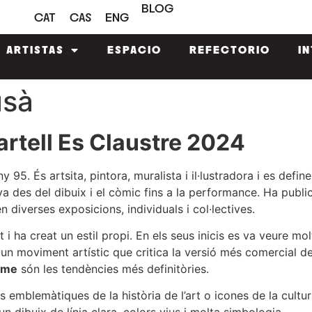
BLOG
CAT
CAS
ENG
ARTISTAS
ESPACIO
REFECTORIO
I
usà
artell Es Claustre 2024
y 95. És artsita, pintora, muralista i il·lustradora i es defin
 va des del dibuix i el còmic fins a la performance. Ha publ
n diverses exposicions, individuals i col·lectives.
 i ha creat un estil propi. En els seus inicis es va veure mol
-un moviment artístic que critica la versió més comercial de
isme
són les tendències més definitòries.
tges emblemàtiques de la història de l’art o icones de la cul