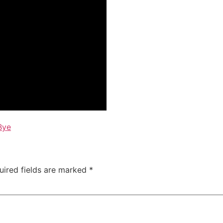
Bye
uired fields are marked
*