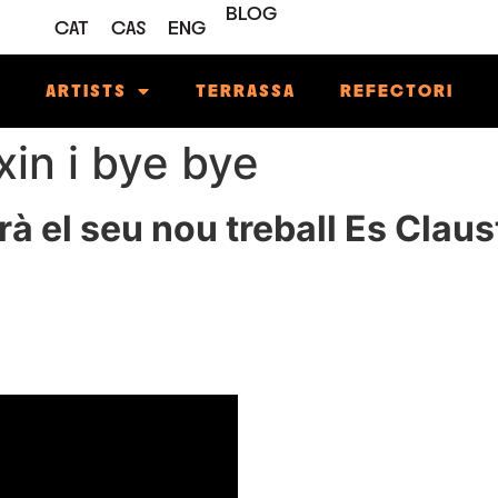
BLOG
CAT
CAS
ENG
M
ARTISTS
TERRASSA
REFECTORI
xin i bye bye
à el seu nou treball Es Claust