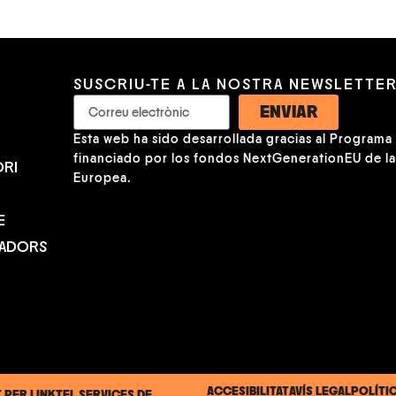
SUSCRIU-TE A LA NOSTRA NEWSLETTE
ENVIAR
Esta web ha sido desarrollada gracias al Programa K
financiado por los fondos NextGenerationEU de l
RI
Europea.
E
NADORS
ACCESIBILITAT
AVÍS LEGAL
POLÍTI
T PER
LINKTEL SERVICES DE