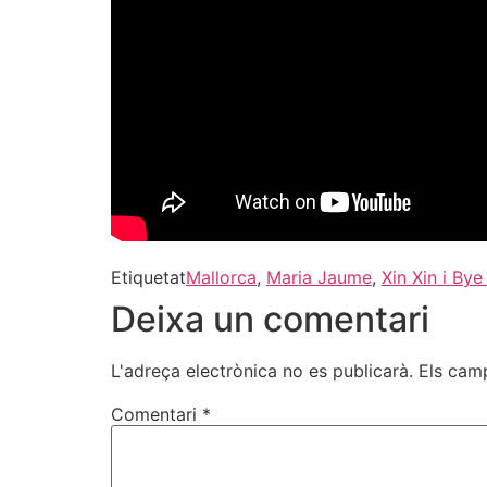
Etiquetat
Mallorca
,
Maria Jaume
,
Xin Xin i Bye
Deixa un comentari
L'adreça electrònica no es publicarà.
Els cam
Comentari
*