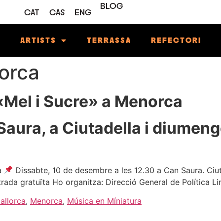
BLOG
CAT
CAS
ENG
M
ARTISTS
TERRASSA
REFECTORI
orca
«Mel i Sucre» a Menorca
Saura, a Ciutadella i diumenge
ra
Dissabte, 10 de desembre a les 12.30 a Can Saura. Ciu
rada gratuïta Ho organitza: Direcció General de Política Li
allorca
,
Menorca
,
Música en Míniatura