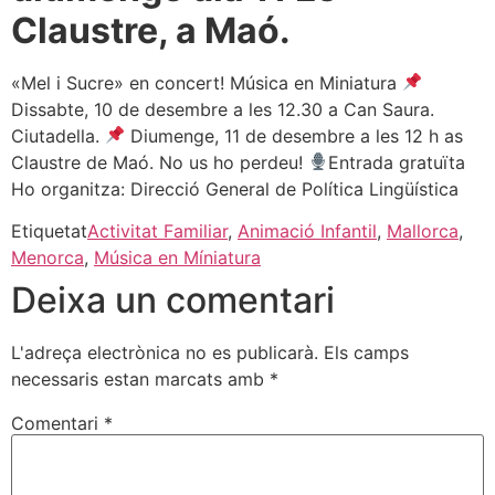
Claustre, a Maó.
«Mel i Sucre» en concert! Música en Miniatura
Dissabte, 10 de desembre a les 12.30 a Can Saura.
Ciutadella.
Diumenge, 11 de desembre a les 12 h as
Claustre de Maó. No us ho perdeu!
Entrada gratuïta
Ho organitza: Direcció General de Política Lingüística
Etiquetat
Activitat Familiar
,
Animació Infantil
,
Mallorca
,
Menorca
,
Música en Míniatura
Deixa un comentari
L'adreça electrònica no es publicarà.
Els camps
necessaris estan marcats amb
*
Comentari
*