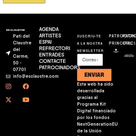
AGENDA
ARTISTES
Pati del
SUSCRIU-TE
PATROCION
PATR
ESPAI
Claustre
A LA NOSTRA
PRINCIPAL
OFICI
REFRECTORI
del
NEWSLETTER
ENTRADES
Carme,
CONTACTE
50 -
PATROCINADORS
07701
ENVIAR
info@esclaustre.com
Esta web ha sido
desarrollada
gracias al
Programa Kit
Digital financiado
por los fondos
NextGenerationEU
de la Unión