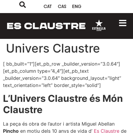
CAT
CAS
ENG
Univers Claustre
[ bb_built=”1″][et_pb_row _builder_version=”3.0.64″]
[et_pb_column type=”4_4″][et_pb_text
_builder_version=”3.0.64″ background_layout=”light”
text_orientation=”left” border_style=”solid”]
L’Univers Claustre és Món
Claustre
La peça és obra de l’autor i artista Miguel Abellan
Pincho
en motiu dels 10 anys de vida d’
Es Claustre
de