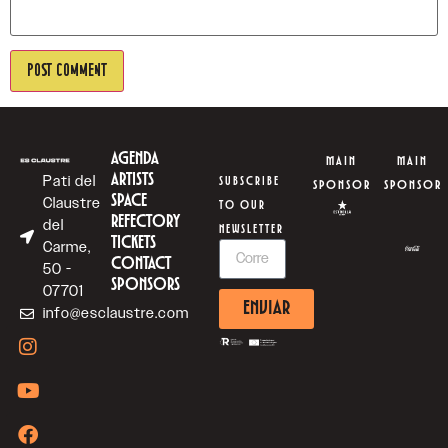
AGENDA
MAIN
MAIN
ARTISTS
Pati del
SUBSCRIBE
SPONSOR
SPONSOR
SPACE
Claustre
TO OUR
REFECTORY
del
NEWSLETTER
TICKETS
Carme,
CONTACT
50 -
SPONSORS
07701
ENVIAR
info@esclaustre.com