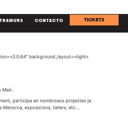
TICKETS
NTRAMURS
CONTACTO
rsion=»3.0.64″ background_layout=»light»
 Maó.
alment, participa en nombrosos projectes ja
 Menorca, exposicions, tallers, etc…