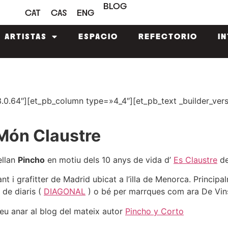
BLOG
CAT
CAS
ENG
ARTISTAS
ESPACIO
REFECTORIO
I
»3.0.64″][et_pb_column type=»4_4″][et_pb_text _builder_ve
 Món Claustre
ellan
Pincho
en motiu dels 10 anys de vida d’
Es Claustre
de
ant i grafitter de Madrid ubicat a l’illa de Menorca. Princip
 de diaris (
DIAGONAL
) o bé per marrques com ara De Vins
deu anar al blog del mateix autor
Pincho y Corto