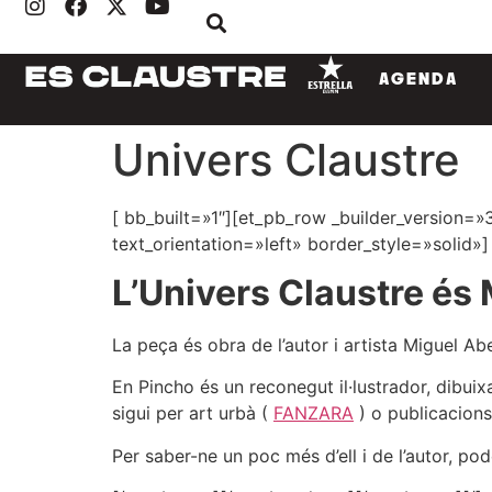
AGENDA
Univers Claustre
[ bb_built=»1″][et_pb_row _builder_version=
text_orientation=»left» border_style=»solid»]
L’Univers Claustre és
La peça és obra de l’autor i artista Miguel Ab
En Pincho és un reconegut il·lustrador, dibuix
sigui per art urbà (
FANZARA
) o publicacions
Per saber-ne un poc més d’ell i de l’autor, po