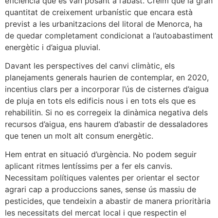
eficiència que es van posant a l’abast. Creim que la gran
quantitat de creixement urbanístic que encara està
previst a les urbanitzacions del litoral de Menorca, ha
de quedar completament condicionat a l’autoabastiment
energètic i d’aigua pluvial.
Davant les perspectives del canvi climàtic, els
planejaments generals haurien de contemplar, en 2020,
incentius clars per a incorporar l’ús de cisternes d’aigua
de pluja en tots els edificis nous i en tots els que es
rehabilitin. Si no es corregeix la dinàmica negativa dels
recursos d’aigua, ens haurem d’abastir de dessaladores
que tenen un molt alt consum energètic.
Hem entrat en situació d’urgència. No podem seguir
aplicant ritmes lentíssims per a fer els canvis.
Necessitam polítiques valentes per orientar el sector
agrari cap a produccions sanes, sense ús massiu de
pesticides, que tendeixin a abastir de manera prioritària
les necessitats del mercat local i que respectin el