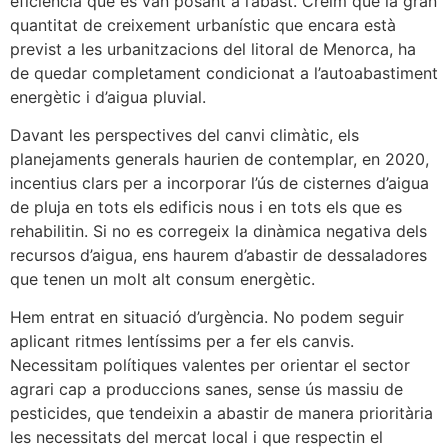
eficiència que es van posant a l’abast. Creim que la gran
quantitat de creixement urbanístic que encara està
previst a les urbanitzacions del litoral de Menorca, ha
de quedar completament condicionat a l’autoabastiment
energètic i d’aigua pluvial.
Davant les perspectives del canvi climàtic, els
planejaments generals haurien de contemplar, en 2020,
incentius clars per a incorporar l’ús de cisternes d’aigua
de pluja en tots els edificis nous i en tots els que es
rehabilitin. Si no es corregeix la dinàmica negativa dels
recursos d’aigua, ens haurem d’abastir de dessaladores
que tenen un molt alt consum energètic.
Hem entrat en situació d’urgència. No podem seguir
aplicant ritmes lentíssims per a fer els canvis.
Necessitam polítiques valentes per orientar el sector
agrari cap a produccions sanes, sense ús massiu de
pesticides, que tendeixin a abastir de manera prioritària
les necessitats del mercat local i que respectin el