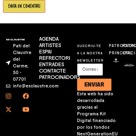
AGENDA
ARTISTES
Pati del
SUSCRIU-TE
PATROCION
PATR
ESPAI
Claustre
A LA NOSTRA
PRINCIPAL
OFICI
REFRECTORI
del
NEWSLETTER
ENTRADES
Carme,
CONTACTE
50 -
PATROCINADORS
07701
ENVIAR
info@esclaustre.com
Esta web ha sido
desarrollada
gracias al
Programa Kit
Digital financiado
por los fondos
NextGenerationEU