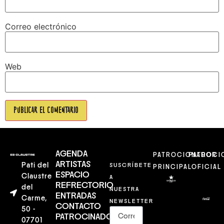
Correo electrónico
Web
AGENDA
PATROCIONADOR
PATROCI
ARTISTAS
Pati del
SUSCRÍBETE
PRINCIPAL
OFICIAL
ESPACIO
Claustre
A
REFRECTORIO
del
NUESTRA
ENTRADAS
Carme,
NEWSLETTER
CONTACTO
50 -
PATROCINADORES
07701