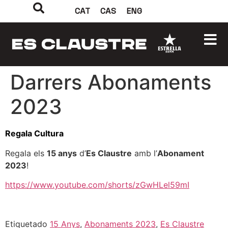
CAT
CAS
ENG
Darrers Abonaments
2023
Regala Cultura
Regala els
15 anys
d’
Es Claustre
amb l’
Abonament
2023
!
https://www.youtube.com/shorts/zGwHLel59mI
Etiquetado
15 Anys
,
Abonaments 2023
,
Es Claustre