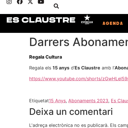
AGENDA
Darrers Aboname
Regala Cultura
Regala els
15 anys
d’
Es Claustre
amb l’
Abon
https://www.youtube.com/shorts/zGwHLel59
Etiquetat
15 Anys
,
Abonaments 2023
,
Es Clau
Deixa un comentari
L'adreça electrònica no es publicarà.
Els cam