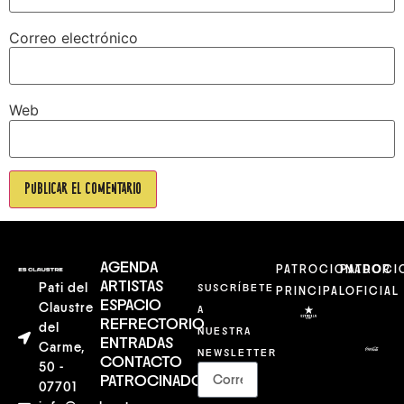
Correo electrónico
Web
AGENDA
PATROCIONADOR
PATROCI
ARTISTAS
Pati del
SUSCRÍBETE
PRINCIPAL
OFICIAL
ESPACIO
Claustre
A
REFRECTORIO
del
NUESTRA
ENTRADAS
Carme,
NEWSLETTER
CONTACTO
50 -
PATROCINADORES
07701