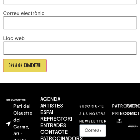
Correu electrònic
Lloc web
AGENDA
ARTISTES
Pati del
SUSCRIU-TE
PATROCION
PATR
ESPAI
Claustre
A LA NOSTRA
PRINCIPAL
OFICI
REFRECTORI
del
NEWSLETTER
ENTRADES
Carme,
CONTACTE
50 -
PATROCINADORS