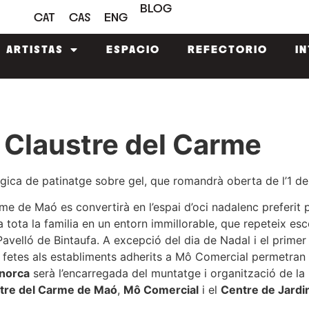
BLOG
CAT
CAS
ENG
ARTISTAS
ESPACIO
REFECTORIO
I
l Claustre del Carme
ògica de patinatge sobre gel, que romandrà oberta de l’1 de
me de Maó es convertirà en l’espai d’oci nadalenc preferit p
a tota la familia en un entorn immillorable, que repeteix esc
 Pavelló de Bintaufa. A excepció del dia de Nadal i el primer
fetes als establiments adherits a Mô Comercial permetran 
norca
serà l’encarregada del muntatge i organització de la p
tre del Carme de Maó
,
Mô Comercial
i el
Centre de Jardi