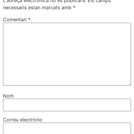
L'adreça electrònica no es publicarà.
Els camps
necessaris estan marcats amb
*
Comentari
*
Nom
Correu electrònic