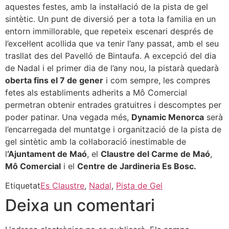
aquestes festes, amb la instal·lació de la pista de gel
sintètic. Un punt de diversió per a tota la familia en un
entorn immillorable, que repeteix escenari després de
l’excel·lent acollida que va tenir l’any passat, amb el seu
trasllat des del Pavelló de Bintaufa. A excepció del dia
de Nadal i el primer dia de l’any nou, la pistarà quedarà
oberta fins el 7 de gener
i com sempre, les compres
fetes als establiments adherits a Mô Comercial
permetran obtenir entrades gratuitres i descomptes per
poder patinar. Una vegada més,
Dynamic Menorca
serà
l’encarregada del muntatge i organització de la pista de
gel sintètic amb la col·laboració inestimable de
l
‘Ajuntament de Maó
, el
Claustre del Carme de Maó
,
Mô Comercial
i el
Centre de Jardineria Es Bosc.
Etiquetat
Es Claustre
,
Nadal
,
Pista de Gel
Deixa un comentari