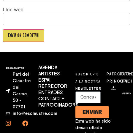
Lloc web
AGENDA
ARTISTES
Pati del
SUSCRIU-TE
PATROCION
PATR
ESPAI
Claustre
A LA NOSTRA
PRINCIPAL
OFICI
REFRECTORI
del
NEWSLETTER
ENTRADES
Carme,
CONTACTE
50 -
PATROCINADORS
07701
ENVIAR
info@esclaustre.com
Esta web ha sido
desarrollada