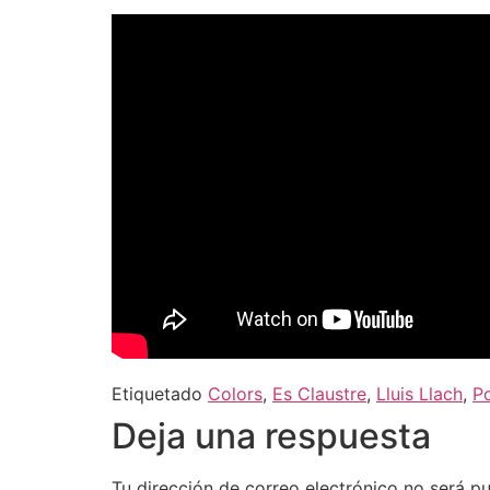
Etiquetado
Colors
,
Es Claustre
,
Lluis Llach
,
Po
Deja una respuesta
Tu dirección de correo electrónico no será pu