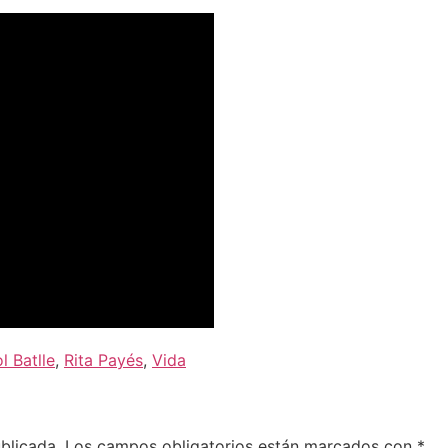
l Batlle
,
Rita Payés
,
Vida
blicada.
Los campos obligatorios están marcados con
*