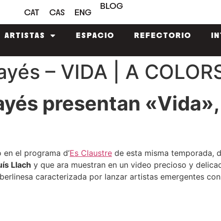
BLOG
CAT
CAS
ENG
ARTISTAS
ESPACIO
REFECTORIO
I
 Payés – VIDA | A COLOR
 Payés presentan «Vida»
 en el programa d’
Es Claustre
de esta misma temporada, d
uís Llach
y que ara muestran en un video precioso y delica
 berlinesa caracterizada por lanzar artistas emergentes co