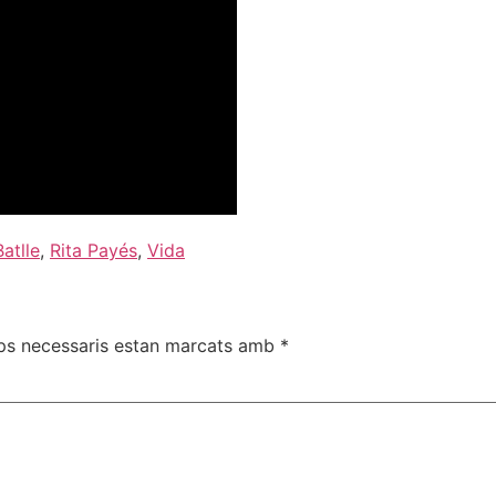
Batlle
,
Rita Payés
,
Vida
ps necessaris estan marcats amb
*