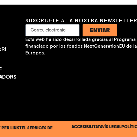
SUSCRIU-TE A LA NOSTRA NEWSLETTE
ENVIAR
Esta web ha sido desarrollada gracias al Programa K
financiado por los fondos NextGenerationEU de l
RI
Europea.
E
NADORS
ACCESIBILITAT
AVÍS LEGAL
POLÍTI
T PER
LINKTEL SERVICES DE