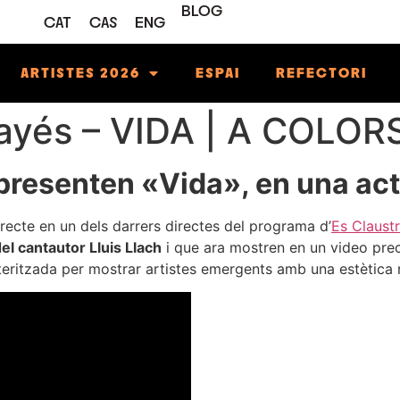
BLOG
CAT
CAS
ENG
ARTISTES 2026
ESPAI
REFECTORI
 Payés – VIDA | A COLOR
s presenten «Vida», en una ac
irecte en un dels darrers directes del programa d’
Es Claust
el cantautor Lluis Llach
i que ara mostren en un video preci
cteritzada per mostrar artistes emergents amb una estètica