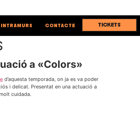
TICKETS
INTRAMURS
CONTACTE
S
tuació a «Colors»
re
d’aquesta temporada, on ja es va poder
ós i delicat. Presentat en una actuació a
 molt cuidada.