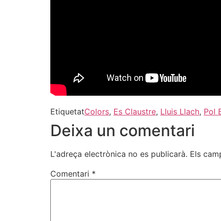
Etiquetat
Colors
,
Es Claustre
,
Lluis Llach
,
Pol 
Deixa un comentari
L'adreça electrònica no es publicarà.
Els cam
Comentari
*