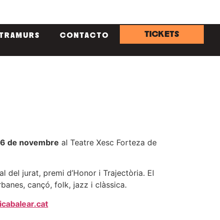
TICKETS
NTRAMURS
CONTACTO
6 de novembre
al Teatre Xesc Forteza de
l del jurat, premi d’Honor i Trajectòria. El
nes, cançó, folk, jazz i clàssica.
abalear.cat