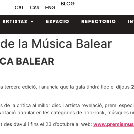
BLOG
CAT
CAS
ENG
ARTISTAS
ESPACIO
REFECTORIO
I
de la Música Balear
SICA BALEAR
a tercera edició, i anuncia que la gala tindrà lloc el dijous
2
de la crítica al millor disc i artista revelació, premi especia
tació popular en les categories de pop-rock, músiques urba
 des d’avui i fins el 23 d’octubre al web:
www.premismusic