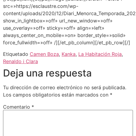
src=»https://esclaustre.com/wp-
content/uploads/2020/12/Diari_Menorca_Temporada_2021
show_in_lightbox=»off» url_new_window=»off»
use_overlay=»off» sticky=»off» align=»left»
always_center_on_mobile=»on» border_style=»solid»
force_fullwidth=»off» /][/et_pb_column][/et_pb_row][/]
Etiquetado
Camen Boza
,
Kanka
,
La Habitación Roja
,
Renaldo i Clara
Deja una respuesta
Tu dirección de correo electrónico no será publicada.
Los campos obligatorios están marcados con
*
Comentario
*