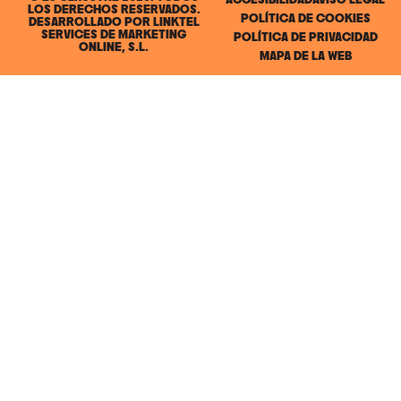
ACCESIBILIDAD
AVISO LEGAL
LOS DERECHOS RESERVADOS.
POLÍTICA DE COOKIES
DESARROLLADO POR
LINKTEL
SERVICES DE MARKETING
POLÍTICA DE PRIVACIDAD
ONLINE, S.L.
MAPA DE LA WEB