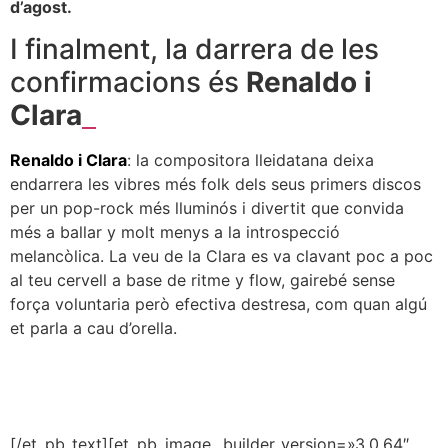
d’agost.
I finalment, la darrera de les
confirmacions és
Renaldo i
Clara
Renaldo i Clara
: la compositora lleidatana deixa
endarrera les vibres més folk dels seus primers discos
per un pop-rock més lluminós i divertit que convida
més a ballar y molt menys a la introspecció
melancòlica. La veu de la Clara es va clavant poc a poc
al teu cervell a base de ritme y flow, gairebé sense
força voluntaria però efectiva destresa, com quan algú
et parla a cau d’orella.
[/et_pb_text][et_pb_image _builder_version=»3.0.64″