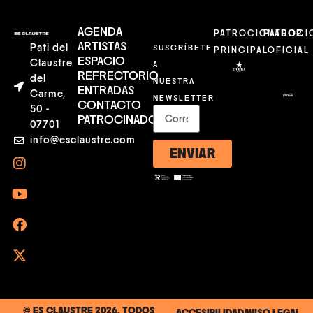
AGENDA
PATROCIONADOR
PATROCI
ARTISTAS
Pati del
SUSCRÍBETE
PRINCIPAL
OFICIAL
ESPACIO
Claustre
A
REFRECTORIO
del
NUESTRA
ENTRADAS
Carme,
NEWSLETTER
CONTACTO
50 -
PATROCINADORES
07701
info@esclaustre.com
ENVIAR
© ES CLAUSTRE 2026. TODOS