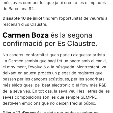
més joves com per les que ja hi erem a les olimpiades
de Barcelona 92.
Dissabte 10 de juliol
tindrem l’oportunitat de veure’ls a
l’escenari d’Es Claustre.
Carmen Boza
és la segona
confirmació per Es Claustre.
No espereu conformitat quan parleu d’aquesta artista.
La Carmen sembla que hagi fet un pacte amb el canvi,
el moviment, l’evolució o la búsqueda. Mentrestant, va
deixant en aquest procés un plegat de registres que
passen per les cançons acústiques, per les sonoritats
més eléctriques, pel beat electrónic o el flow més R&B
de la seva veu. En tot cas, la seva veu i les lletres de les
seves composicions són les que sempre SEMPRE
destil•len emocions que no deixen fred al públic.
Dijous 12 d’agost
és la data per poder escoltar na