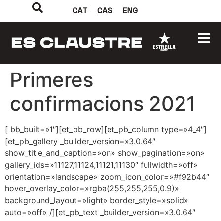
CAT
CAS
ENG
Primeres
confirmacions 2021
[ bb_built=»1″][et_pb_row][et_pb_column type=»4_4″]
[et_pb_gallery _builder_version=»3.0.64″
show_title_and_caption=»on» show_pagination=»on»
gallery_ids=»11127,11124,11121,11130″ fullwidth=»off»
orientation=»landscape» zoom_icon_color=»#f92b44″
hover_overlay_color=»rgba(255,255,255,0.9)»
background_layout=»light» border_style=»solid»
auto=»off» /][et_pb_text _builder_version=»3.0.64″