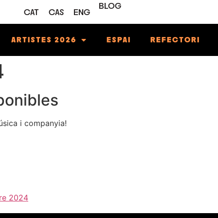
BLOG
CAT
CAS
ENG
ARTISTES 2026
ESPAI
REFECTORI
4
onibles
úsica i companyia!
tre 2024