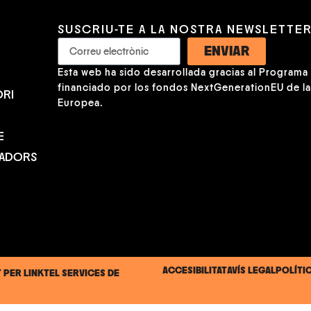
SUSCRIU-TE A LA NOSTRA NEWSLETTE
ENVIAR
Esta web ha sido desarrollada gracias al Programa K
financiado por los fondos NextGenerationEU de l
RI
Europea.
E
NADORS
ACCESIBILITAT
AVÍS LEGAL
POLÍTI
T PER
LINKTEL SERVICES DE