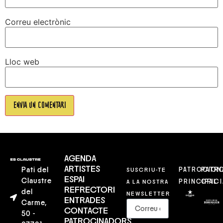
Correu electrònic
Lloc web
AGENDA
ARTISTES
Pati del
SUSCRIU-TE
PATROCION
PATR
ESPAI
Claustre
A LA NOSTRA
PRINCIPAL
OFICI
REFRECTORI
del
NEWSLETTER
ENTRADES
Carme,
CONTACTE
50 -
PATROCINADORS