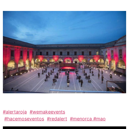
#alertaroja
#wemakeevents
#hacemoseventos
#redalert
#menorca
#mao