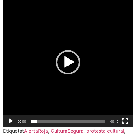
Reproductor
de
vídeo
00:00
00:46
Etiquetat
AlertaRoja
,
CulturaSegura
,
protesta cultural
,