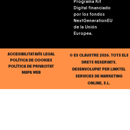
Programa Kit
Digital financiado
por los fondos
NextGenerationEU
de la Unión
Europea.
ACCESIBILITAT
AVÍS LEGAL
© ES CLAUSTRE 2026. TOTS ELS
POLÍTICA DE COOKIES
DRETS RESERVATS.
POLÍTICA DE PRIVACITAT
DESENVOLUPAT PER
LINKTEL
MAPA WEB
SERVICES DE MARKETING
ONLINE, S.L.