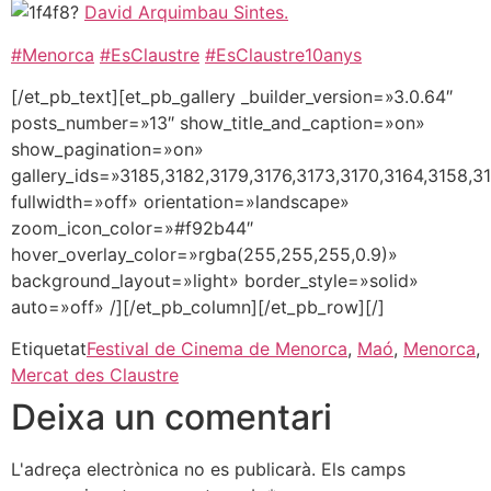
?
David Arquimbau Sintes.
#
Menorca
#
EsClaustre
#
EsClaustre10anys
[/et_pb_text][et_pb_gallery _builder_version=»3.0.64″
posts_number=»13″ show_title_and_caption=»on»
show_pagination=»on»
gallery_ids=»3185,3182,3179,3176,3173,3170,3164,3158,
fullwidth=»off» orientation=»landscape»
zoom_icon_color=»#f92b44″
hover_overlay_color=»rgba(255,255,255,0.9)»
background_layout=»light» border_style=»solid»
auto=»off» /][/et_pb_column][/et_pb_row][/]
Etiquetat
Festival de Cinema de Menorca
,
Maó
,
Menorca
,
Mercat des Claustre
Deixa un comentari
L'adreça electrònica no es publicarà.
Els camps