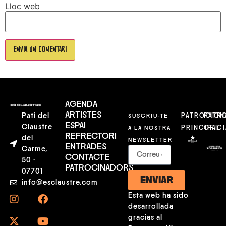
Lloc web
AGENDA
ARTISTES
Pati del
SUSCRIU-TE
PATROCION
PATR
ESPAI
Claustre
A LA NOSTRA
PRINCIPAL
OFICI
REFRECTORI
del
NEWSLETTER
ENTRADES
Carme,
CONTACTE
50 -
PATROCINADORS
07701
ENVIAR
info@esclaustre.com
Esta web ha sido
desarrollada
gracias al