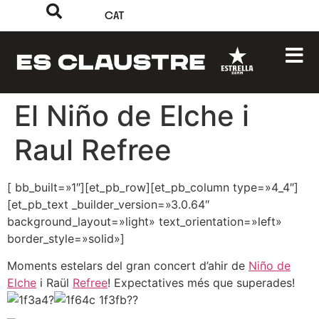
CAT
El Niño de Elche i
Raul Refree
[ bb_built=»1″][et_pb_row][et_pb_column type=»4_4″]
[et_pb_text _builder_version=»3.0.64″
background_layout=»light» text_orientation=»left»
border_style=»solid»]
Moments estelars del gran concert d’ahir de
Niño de
Elche
i Raül
Refree
! Expectatives més que superades!
?
??