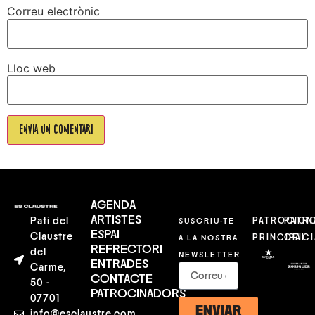
Correu electrònic
Lloc web
AGENDA
ARTISTES
Pati del
SUSCRIU-TE
PATROCION
PATR
ESPAI
Claustre
A LA NOSTRA
PRINCIPAL
OFICI
REFRECTORI
del
NEWSLETTER
ENTRADES
Carme,
CONTACTE
50 -
PATROCINADORS
07701
ENVIAR
info@esclaustre.com