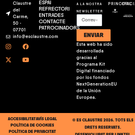
ESPAI
Claustre
A LA NOSTRA
PRINCIPAL
OFICI
REFRECTORI
del
NEWSLETTER
ENTRADES
Carme,
CONTACTE
50 -
PATROCINADORS
07701
ENVIAR
info@esclaustre.com
Esta web ha sido
desarrollada
gracias al
Programa Kit
Digital financiado
por los fondos
NextGenerationEU
de la Unión
Europea.
ACCESIBILITAT
AVÍS LEGAL
© ES CLAUSTRE 2026. TOTS ELS
POLÍTICA DE COOKIES
DRETS RESERVATS.
POLÍTICA DE PRIVACITAT
DESENVOLUPAT PER
LINKTEL