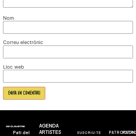
Nom
Correu electrònic
Lloc web
AGENDA
ARTISTES
Pati del
SUSCRIU-TE
PATROCION
PATR