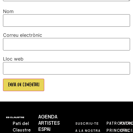
Nom
Correu electrònic
Lloc web
AGENDA
ARTISTES
Pati del
SUSCRIU-TE
PATROCION
PATR
ESPAI
Claustre
A LA NOSTRA
PRINCIPAL
OFICI