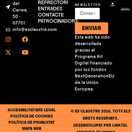
REFRECTORI
del
NEWSLETTER
ENTRADES
Carme,
CONTACTE
50 -
PATROCINADORS
07701
ENVIAR
info@esclaustre.com
Esta web ha sido
desarrollada
gracias al
Programa Kit
Digital financiado
por los fondos
NextGenerationEU
de la Unión
Europea.
ACCESIBILITAT
AVÍS LEGAL
© ES CLAUSTRE 2026. TOTS ELS
POLÍTICA DE COOKIES
DRETS RESERVATS.
POLÍTICA DE PRIVACITAT
DESENVOLUPAT PER
LINKTEL
MAPA WEB