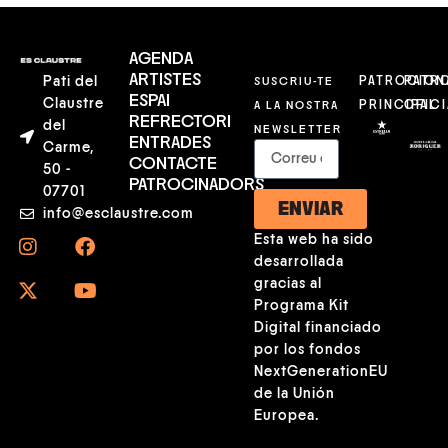
AGENDA
ARTISTES
Pati del
SUSCRIU-TE
PATROCION
PATR
ESPAI
Claustre
A LA NOSTRA
PRINCIPAL
OFICI
REFRECTORI
del
NEWSLETTER
ENTRADES
Carme,
CONTACTE
50 -
PATROCINADORS
07701
ENVIAR
info@esclaustre.com
Esta web ha sido
desarrollada
gracias al
Programa Kit
Digital financiado
por los fondos
NextGenerationEU
de la Unión
Europea.