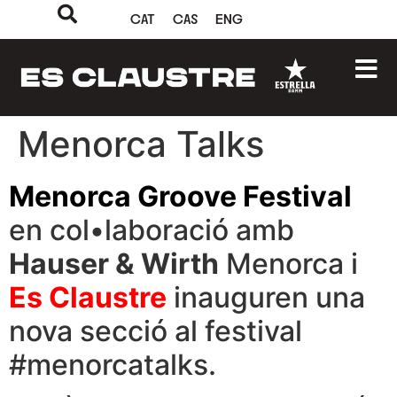
CAT
CAS
ENG
Menorca Talks
Menorca Groove Festival
en col•laboració amb
Hauser & Wirth
Menorca i
Es Claustre
inauguren una
nova secció al festival
#menorcatalks.