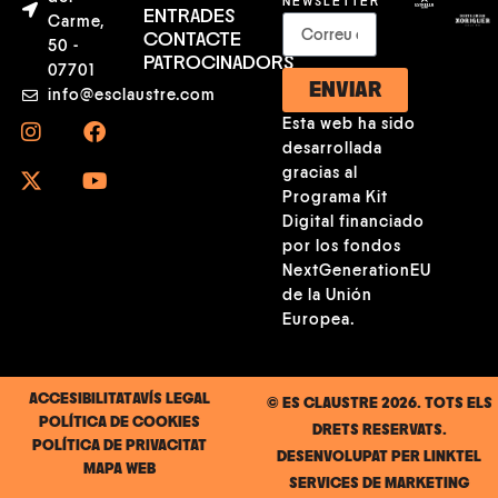
NEWSLETTER
ENTRADES
Carme,
CONTACTE
50 -
PATROCINADORS
07701
ENVIAR
info@esclaustre.com
Esta web ha sido
desarrollada
gracias al
Programa Kit
Digital financiado
por los fondos
NextGenerationEU
de la Unión
Europea.
ACCESIBILITAT
AVÍS LEGAL
© ES CLAUSTRE 2026. TOTS ELS
POLÍTICA DE COOKIES
DRETS RESERVATS.
POLÍTICA DE PRIVACITAT
DESENVOLUPAT PER
LINKTEL
MAPA WEB
SERVICES DE MARKETING