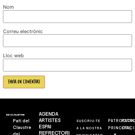
Nom
Correu electrònic
Lloc web
AGENDA
ARTISTES
Pati del
SUSCRIU-TE
PATROCION
PATR
ESPAI
Claustre
A LA NOSTRA
PRINCIPAL
OFICI
REFRECTORI
del