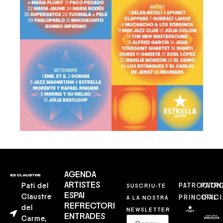
AGENDA
ARTISTES
Pati del
SUSCRIU-TE
PATROCION
PATR
ESPAI
Claustre
A LA NOSTRA
PRINCIPAL
OFICI
REFRECTORI
del
NEWSLETTER
ENTRADES
Carme,