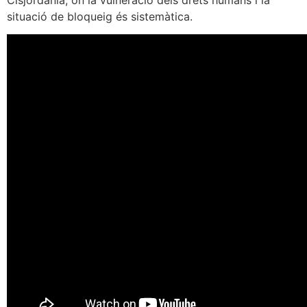
Cisjordània, on la vulneració dels drets humans i la
situació de bloqueig és sistemàtica.