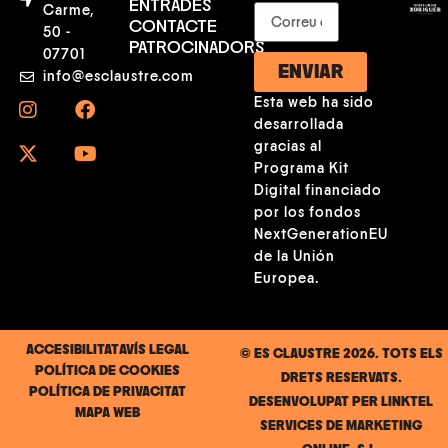
ENTRADES
Carme,
CONTACTE
50 -
PATROCINADORS
07701
ENVIAR
info@esclaustre.com
Esta web ha sido
desarrollada
gracias al
Programa Kit
Digital financiado
por los fondos
NextGenerationEU
de la Unión
Europea.
ACCESIBILITAT
AVÍS LEGAL
© ES CLAUSTRE 2026. TOTS ELS
POLÍTICA DE COOKIES
DRETS RESERVATS.
POLÍTICA DE PRIVACITAT
DESENVOLUPAT PER
LINKTEL
MAPA WEB
SERVICES DE MARKETING