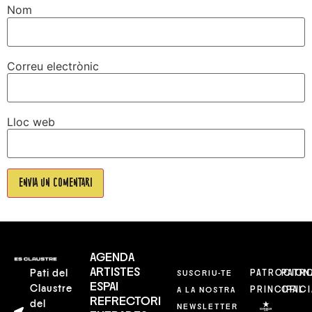
Nom
Correu electrònic
Lloc web
AGENDA
ARTISTES
Pati del
SUSCRIU-TE
PATROCION
PATR
ESPAI
Claustre
A LA NOSTRA
PRINCIPAL
OFICI
REFRECTORI
del
NEWSLETTER