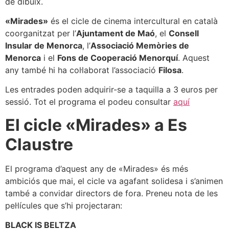
de dibuix.
«Mirades»
és el cicle de cinema intercultural en català
coorganitzat per l’
Ajuntament de Maó
, el
Consell
Insular de Menorca
, l’
Associació Memòries de
Menorca
i el
Fons de Cooperació Menorquí
. Aquest
any també hi ha col·laborat l’associació
Filosa
.
Les entrades poden adquirir-se a taquilla a 3 euros per
sessió. Tot el programa el podeu consultar
aquí
El cicle «Mirades» a Es
Claustre
El programa d’aquest any de «Mirades» és més
ambiciós que mai, el cicle va agafant solidesa i s’animen
també a convidar directors de fora. Preneu nota de les
pel·lícules que s’hi projectaran:
BLACK IS BELTZA