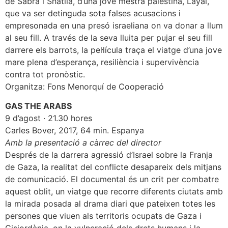
de Sabra i Shatila, d’una jove mestra palestina, Layal,
que va ser detinguda sota falses acusacions i
empresonada en una presó israeliana on va donar a llum
al seu fill. A través de la seva lluita per pujar el seu fill
darrere els barrots, la pel·lícula traça el viatge d’una jove
mare plena d’esperança, resiliència i supervivència
contra tot pronòstic.
Organitza: Fons Menorquí de Cooperació
GAS THE ARABS
9 d’agost · 21.30 hores
Carles Bover, 2017, 64 min. Espanya
Amb la presentació a càrrec del director
Després de la darrera agressió d’Israel sobre la Franja
de Gaza, la realitat del conflicte desapareix dels mitjans
de comunicació. El documental és un crit per combatre
aquest oblit, un viatge que recorre diferents ciutats amb
la mirada posada al drama diari que pateixen totes les
persones que viuen als territoris ocupats de Gaza i