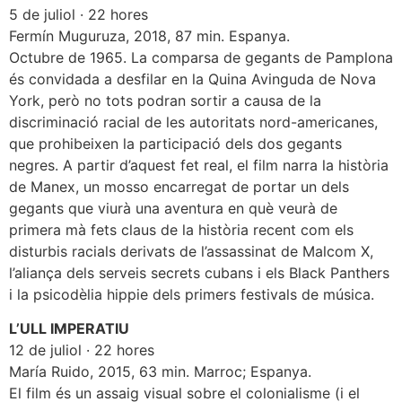
5 de juliol · 22 hores
Fermín Muguruza, 2018, 87 min. Espanya.
Octubre de 1965. La comparsa de gegants de Pamplona
és convidada a desfilar en la Quina Avinguda de Nova
York, però no tots podran sortir a causa de la
discriminació racial de les autoritats nord-americanes,
que prohibeixen la participació dels dos gegants
negres. A partir d’aquest fet real, el film narra la història
de Manex, un mosso encarregat de portar un dels
gegants que viurà una aventura en què veurà de
primera mà fets claus de la història recent com els
disturbis racials derivats de l’assassinat de Malcom X,
l’aliança dels serveis secrets cubans i els Black Panthers
i la psicodèlia hippie dels primers festivals de música.
L’ULL IMPERATIU
12 de juliol · 22 hores
María Ruido, 2015, 63 min. Marroc; Espanya.
El film és un assaig visual sobre el colonialisme (i el