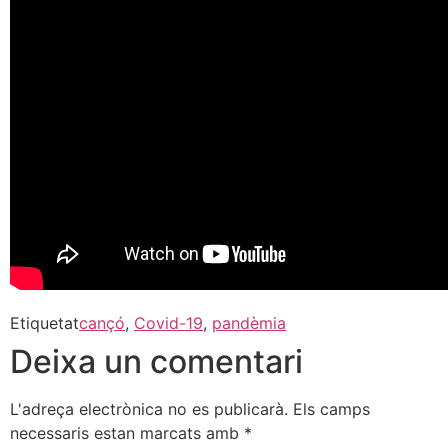
Etiquetat
cançó
,
Covid-19
,
pandèmia
Deixa un comentari
L'adreça electrònica no es publicarà.
Els camps
necessaris estan marcats amb
*