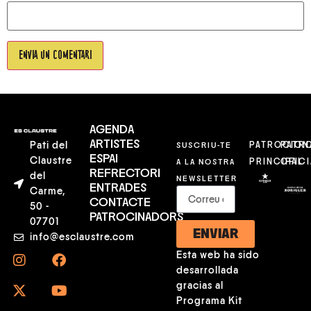
AGENDA
ARTISTES
Pati del
SUSCRIU-TE
PATROCION
PATR
ESPAI
Claustre
A LA NOSTRA
PRINCIPAL
OFICI
REFRECTORI
del
NEWSLETTER
ENTRADES
Carme,
CONTACTE
50 -
PATROCINADORS
07701
ENVIAR
info@esclaustre.com
Esta web ha sido
desarrollada
gracias al
Programa Kit